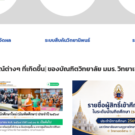
วัดผล
ระบบสืบค้นวิทยานิพนธ์
ร
มภาคภูมิใจ
ของบัณฑิตวิทยาลัย มมร. วิทยาเขตอ