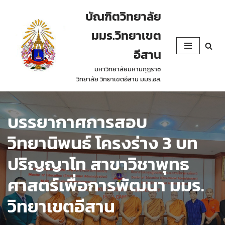
บัณฑิตวิทยาลัย
Skip
มมร.วิทยาเขต
to
content
อีสาน
มหาวิทยาลัยมหามกุฏราช
วิทยาลัย วิทยาเขตอีสาน มมร.อส.
บรรยากาศการสอบ
วิทยานิพนธ์ โครงร่าง 3 บท
ปริญญาโท สาขาวิชาพุทธ
ศาสตร์เพื่อการพัฒนา มมร.
วิทยาเขตอีสาน