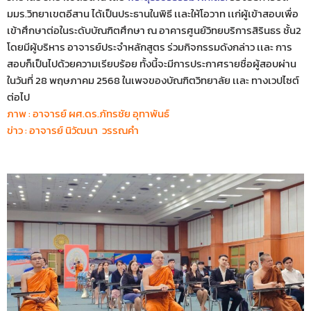
มมร.วิทยาเขตอีสาน ได้เป็นประธานในพิธี เเละให้โอวาท เเก่ผู้เข้าสอบเพื่อ
เข้าศึกษาต่อในระดับบัณฑิตศึกษา ณ อาคารศูนย์วิทยบริการสิรินธร ชั้น2
โดยมีผู้บริหาร อาจารย์ประจำหลักสูตร ร่วมกิจกรรมดังกล่าว เเละ การ
สอบก็เป็นไปด้วยความเรียบร้อย ทั้งนี้จะมีการประกาศรายชื่อผู้สอบผ่าน
ในวันที่ 28 พฤษภาคม 2568 ในเพจของบัณฑิตวิทยาลัย เเละ ทางเวปไซต์
ต่อไป
ภาพ : อาจารย์ ผศ.ดร.ภัทรชัย อุทาพันธ์
ข่าว : อาจารย์ นิวัฒนา วรรณคำ