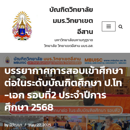
บัณฑิตวิทยาลัย
Skip
มมร.วิทยาเขต
to
content
อีสาน
มหาวิทยาลัยมหามกุฏราช
วิทยาลัย วิทยาเขตอีสาน มมร.อส.
บรรยากาศการสอบเข้าศึกษา
ต่อในระดับบัณฑิตศึกษา ป.โท
-เอก รอบที่2 ประจำปีการ
ศึกษา 2568
by
นิวัฒนา
May 27, 2025