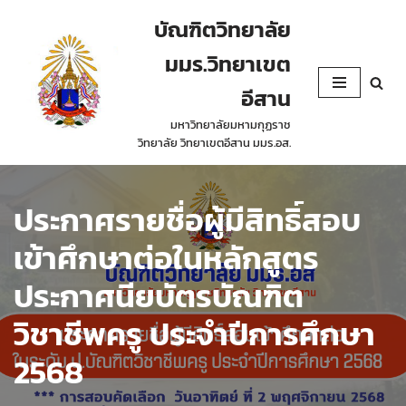
บัณฑิตวิทยาลัย
Skip
มมร.วิทยาเขต
to
content
อีสาน
มหาวิทยาลัยมหามกุฏราช
วิทยาลัย วิทยาเขตอีสาน มมร.อส.
ประกาศรายชื่อผู้มีสิทธิ์สอบ
เข้าศึกษาต่อในหลักสูตร
ประกาศนียบัตรบัณฑิต
วิชาชีพครู ประจำปีการศึกษา
2568