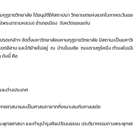
ามกุฏราชวิทยาลัย ได้อนุมัติให้สถาปนา วิทยาเขตแห่งแรกในภาคตะวันออก
ร์(พระอารามหลวง) อำเภอเมือง จังหวัดขอนแก่น
ปรดเกล้าฯ จัดตั้งมหาวิทยาลัยมหามกุฏราชวิทยาลัย มีสถานะเป็นมหา
ยาเขตอีสาน และได้ย้ายไปอยู่ ณ บ้านโนนชัย ถนนราษฎร์คนึง ตำบลในเมือง
ังนี้ คือ
ิและต่างประเทศ
ะพุทธศาสนาและเป็นศาสนทายาทที่เหมาะสมกับกาลสมัย
 ทางพระพุทธศาสนา และทำนุบำรุงศิลปวัฒนธรรม ประติมากรรมทางพระพุท