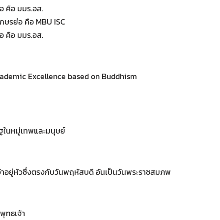
อ คือ มมร.อส.
กษรย่อ คือ MBU ISC
อ คือ มมร.อส.
cademic Excellence based on Buddhism
ิฐในหมู่เทพและมนุษย์
าอยู่หัวซึ่งตรงกับวันพฤหัสบดี อันเป็นวันพระราชสมภพ
มพุทธเจ้า